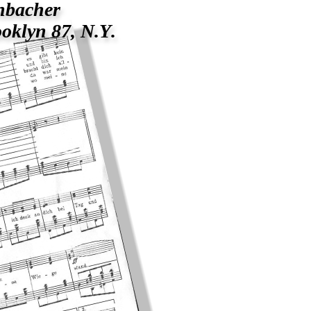
nbacher
oklyn 87, N.Y.