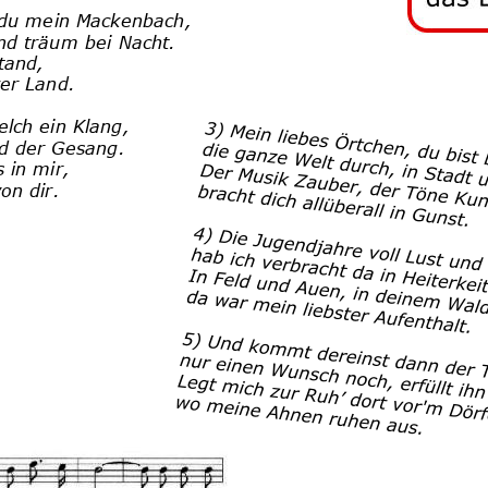
 du mein Mackenbach,
nd träum bei Nacht.
tand, 
zer Land.
lch ein Klang,
und der Gesang.
 in mir, 
on dir. 