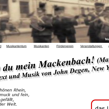
We
d
Förderverein
Veranstaltungen 
Musikantentum
Musikanten
chönen Rhein,
hmuck und fein,
efällt, 
der Welt.